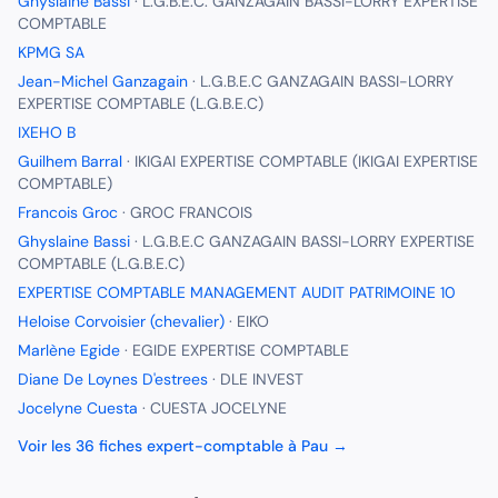
Ghyslaine Bassi
·
L.G.B.E.C. GANZAGAIN BASSI-LORRY EXPERTISE
COMPTABLE
KPMG SA
Jean-Michel Ganzagain
·
L.G.B.E.C GANZAGAIN BASSI-LORRY
EXPERTISE COMPTABLE (L.G.B.E.C)
IXEHO B
Guilhem Barral
·
IKIGAI EXPERTISE COMPTABLE (IKIGAI EXPERTISE
COMPTABLE)
Francois Groc
·
GROC FRANCOIS
Ghyslaine Bassi
·
L.G.B.E.C GANZAGAIN BASSI-LORRY EXPERTISE
COMPTABLE (L.G.B.E.C)
EXPERTISE COMPTABLE MANAGEMENT AUDIT PATRIMOINE 10
Heloise Corvoisier (chevalier)
·
EIKO
Marlène Egide
·
EGIDE EXPERTISE COMPTABLE
Diane De Loynes D'estrees
·
DLE INVEST
Jocelyne Cuesta
·
CUESTA JOCELYNE
Voir les
36
fiches
expert-comptable
à
Pau
→