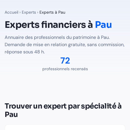
Experts financiers à
Pau
— Annuaire Finalib
72
professionnels du patrimoine recensés à
Pau
sur Finalib. 
Accueil
›
Experts
›
Experts à
Pau
Professions disponibles à
Pau
Experts financiers à
Pau
Expert-Comptable
à
Pau
-
36
professionnel(s) recensé(s)
Annuaire des professionnels du patrimoine à
Pau
.
Avocat Fiscaliste
à
Pau
-
1
professionnel(s) recensé(s)
Demande de mise en relation gratuite, sans commission,
Notaire
à
Pau
-
35
professionnel(s) recensé(s)
réponse sous 48 h.
Trouver le bon expert pour votre situation à
Pau
72
Voir tous les professionnels recensés en France
professionnels recensés
Trouver un expert par spécialité à
Pau