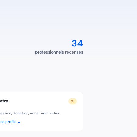
omptable, un avocat fiscaliste, un notaire ou un courtier près
34
professionnels recensés
aire
15
ession, donation, achat immobilier
les profils →