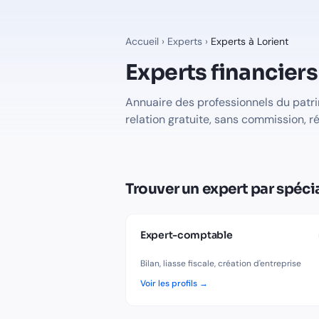
Experts financiers à
Lorient
— Annuaire Finalib
34
professionnels du patrimoine recensés à
Lorient
sur Finali
Professions disponibles à
Lorient
Accueil
›
Experts
›
Experts à
Lorient
Expert-Comptable
à
Lorient
Experts financiers
-
18
professionnel(s) recensé(s)
Avocat Fiscaliste
à
Lorient
-
1
professionnel(s) recensé(s)
Notaire
à
Lorient
-
15
professionnel(s) recensé(s)
Annuaire des professionnels du patr
Trouver le bon expert pour votre situation à
Lorient
relation gratuite, sans commission, r
Voir tous les professionnels recensés en France
Trouver un expert par spécia
Expert-comptable
Bilan, liasse fiscale, création d'entreprise
Voir les profils →