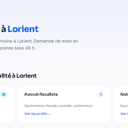
b. Trouvez un conseiller en gestion de patrimoine, un expert-c
 à
Lorient
imoine à
Lorient
. Demande de mise en
éponse sous 48 h.
lité à
Lorient
Avocat fiscaliste
Not
18
1
Optimisation fiscale, contrôle, contentieux
Succ
Voir les profils →
Voir 