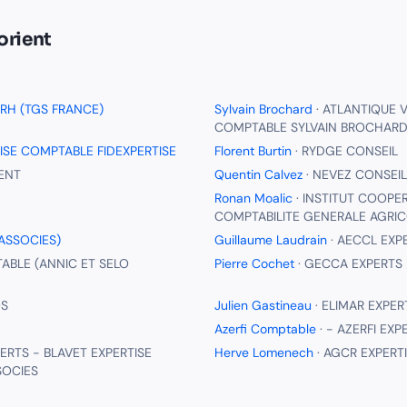
orient
 RH (TGS FRANCE)
Sylvain Brochard
·
ATLANTIQUE V
COMPTABLE SYLVAIN BROCHARD
TISE COMPTABLE FIDEXPERTISE
Florent Burtin
·
RYDGE CONSEIL
ENT
Quentin Calvez
·
NEVEZ CONSEIL
Ronan Moalic
·
INSTITUT COOPER
COMPTABILITE GENERALE AGRIC
ASSOCIES)
Guillaume Laudrain
·
AECCL EXP
TABLE (ANNIC ET SELO
Pierre Cochet
·
GECCA EXPERTS
S
Julien Gastineau
·
ELIMAR EXPER
Azerfi Comptable
·
- AZERFI EX
ERTS - BLAVET EXPERTISE
Herve Lomenech
·
AGCR EXPERT
SOCIES