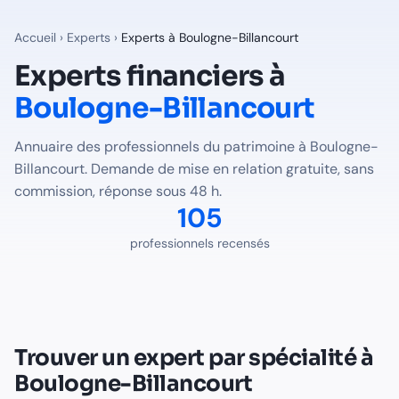
Experts financiers à
Boulogne-Billancourt
— Annuaire Finalib
105
professionnels du patrimoine recensés à
Boulogne-Billan
Accueil
›
Experts
›
Experts à
Boulogne-Billancourt
Professions disponibles à
Boulogne-
Experts financiers à
Boulogne-Billancourt
Expert-Comptable
à
Boulogne-Billancourt
-
80
professionne
Notaire
à
Boulogne-Billancourt
-
25
professionnel(s) recensé
Annuaire des professionnels du patrimoine à
Boulogne-
Trouver le bon expert pour votre situation à
Boulogne-Billanc
Billancourt
. Demande de mise en relation gratuite, sans
Voir tous les professionnels recensés en France
commission, réponse sous 48 h.
105
professionnels recensés
Trouver un expert par spécialité à
Boulogne-Billancourt