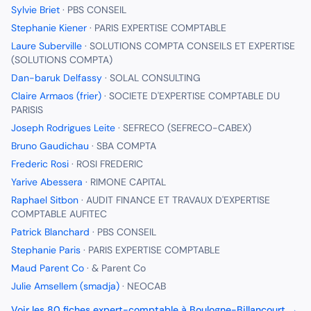
Sylvie Briet
·
PBS CONSEIL
Stephanie Kiener
·
PARIS EXPERTISE COMPTABLE
Laure Suberville
·
SOLUTIONS COMPTA CONSEILS ET EXPERTISE
(SOLUTIONS COMPTA)
Dan-baruk Delfassy
·
SOLAL CONSULTING
Claire Armaos (frier)
·
SOCIETE D'EXPERTISE COMPTABLE DU
PARISIS
Joseph Rodrigues Leite
·
SEFRECO (SEFRECO-CABEX)
Bruno Gaudichau
·
SBA COMPTA
Frederic Rosi
·
ROSI FREDERIC
Yarive Abessera
·
RIMONE CAPITAL
Raphael Sitbon
·
AUDIT FINANCE ET TRAVAUX D'EXPERTISE
COMPTABLE AUFITEC
Patrick Blanchard
·
PBS CONSEIL
Stephanie Paris
·
PARIS EXPERTISE COMPTABLE
Maud Parent Co
·
& Parent Co
Julie Amsellem (smadja)
·
NEOCAB
Voir les
80
fiches
expert-comptable
à
Boulogne-Billancourt
→