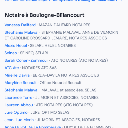
Notaire
à
Boulogne-Billancourt
Vanessa Dalifard
·
MAZAN DALIFARD NOTAIRES
Stephanie Malaval
·
STEPHANIE MALAVAL, ANNE DE VILMORIN
ET CAROLINE BROSSARD LEMAIRE, NOTAIRES ASSOCIES
Alexis Heuel
·
SELARL HEUEL NOTAIRES
Seineo
·
SEINEO, SELARL
Sarah Cohen-Zemmour
·
ATC NOTAIRES (ATC NOTAIRES)
ATC Atc
·
NOTAIRES ATC SAS
Mireille Davila
·
BERDA-DAVILA NOTAIRES ASSOCIES
Marylène Rouault
·
Office Notarial Rouault
Stéphanie Malaval
·
MALAVAL et associées, SELAS
Laurence Torre
·
JL MORIN ET ASSOCIES, NOTAIRES
Laureen Abbou
·
ATC NOTAIRES (ATC NOTAIRES)
Jure Optimo
·
JURE, OPTIMO SELAS
Jean-Luc Morin
·
JL MORIN ET ASSOCIES, NOTAIRES
Anne Guyot De La Pommeraye
·
GUYOT DE LA POMMERAYE