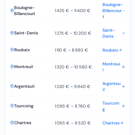
Boulogne-
Boulogne-
1 425 €
–
11 400 €
Billancour
Billancourt
t
Saint-
Saint-Denis
1 275 €
–
10 200 €
Denis
Roubaix
1 110 €
–
8 880 €
Roubaix
Montreui
Montreuil
1 320 €
–
10 560 €
l
Argenteu
Argenteuil
1 230 €
–
9 840 €
il
Tourcoin
Tourcoing
1 095 €
–
8 760 €
g
Chartres
1 065 €
–
8 520 €
Chartres