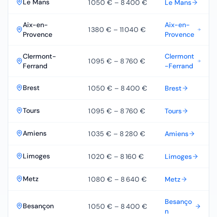
Le Mans
1 050 €
–
8 400 €
Le Mans
Aix-en-
Aix-en-
1 380 €
–
11 040 €
Provence
Provence
Clermont-
Clermont
1 095 €
–
8 760 €
Ferrand
-Ferrand
Brest
1 050 €
–
8 400 €
Brest
Tours
1 095 €
–
8 760 €
Tours
Amiens
1 035 €
–
8 280 €
Amiens
Limoges
1 020 €
–
8 160 €
Limoges
Metz
1 080 €
–
8 640 €
Metz
Besanço
Besançon
1 050 €
–
8 400 €
n