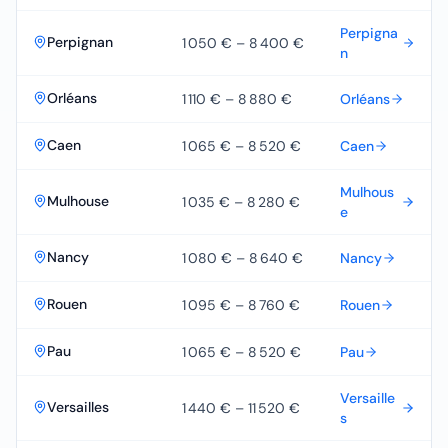
Perpigna
Perpignan
1 050 €
–
8 400 €
n
Orléans
1 110 €
–
8 880 €
Orléans
Caen
1 065 €
–
8 520 €
Caen
Mulhous
Mulhouse
1 035 €
–
8 280 €
e
Nancy
1 080 €
–
8 640 €
Nancy
Rouen
1 095 €
–
8 760 €
Rouen
Pau
1 065 €
–
8 520 €
Pau
Versaille
Versailles
1 440 €
–
11 520 €
s