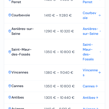
Perret
Perret
Courbev
Courbevoie
1 410 €
–
11 280 €
oie
Asnières-sur-
Asnières-
1 290 €
–
10 320 €
Seine
sur-Seine
Saint-
Saint-Maur-
Maur-
1 350 €
–
10 800 €
des-Fossés
des-
Fossés
Vincenne
Vincennes
1 380 €
–
11 040 €
s
Cannes
1 350 €
–
10 800 €
Cannes
Antibes
1 305 €
–
10 440 €
Antibes
Avignon
1 140 €
–
9 120 €
Avignon