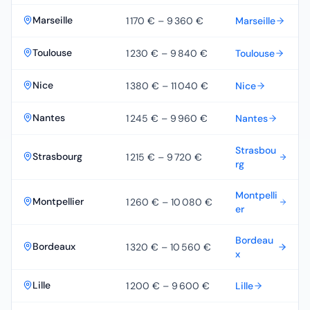
Marseille
1 170 €
–
9 360 €
Marseille
Toulouse
1 230 €
–
9 840 €
Toulouse
Nice
1 380 €
–
11 040 €
Nice
Nantes
1 245 €
–
9 960 €
Nantes
Strasbou
Strasbourg
1 215 €
–
9 720 €
rg
Montpelli
Montpellier
1 260 €
–
10 080 €
er
Bordeau
Bordeaux
1 320 €
–
10 560 €
x
Lille
1 200 €
–
9 600 €
Lille