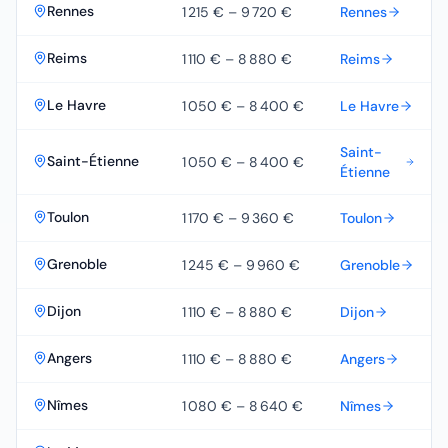
Rennes
1 215 €
–
9 720 €
Rennes
Reims
1 110 €
–
8 880 €
Reims
Le Havre
1 050 €
–
8 400 €
Le Havre
Saint-
Saint-Étienne
1 050 €
–
8 400 €
Étienne
Toulon
1 170 €
–
9 360 €
Toulon
Grenoble
1 245 €
–
9 960 €
Grenoble
Dijon
1 110 €
–
8 880 €
Dijon
Angers
1 110 €
–
8 880 €
Angers
Nîmes
1 080 €
–
8 640 €
Nîmes