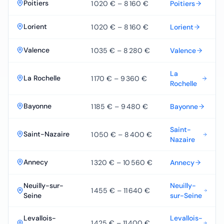
Poitiers
1 020 €
–
8 160 €
Poitiers
Lorient
1 020 €
–
8 160 €
Lorient
Valence
1 035 €
–
8 280 €
Valence
La
La Rochelle
1 170 €
–
9 360 €
Rochelle
Bayonne
1 185 €
–
9 480 €
Bayonne
Saint-
Saint-Nazaire
1 050 €
–
8 400 €
Nazaire
Annecy
1 320 €
–
10 560 €
Annecy
Neuilly-sur-
Neuilly-
1 455 €
–
11 640 €
Seine
sur-Seine
Levallois-
Levallois-
1 425 €
–
11 400 €