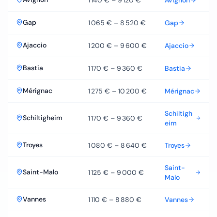
Gap
1 065 €
–
8 520 €
Gap
Ajaccio
1 200 €
–
9 600 €
Ajaccio
Bastia
1 170 €
–
9 360 €
Bastia
Mérignac
1 275 €
–
10 200 €
Mérignac
Schiltigh
Schiltigheim
1 170 €
–
9 360 €
eim
Troyes
1 080 €
–
8 640 €
Troyes
Saint-
Saint-Malo
1 125 €
–
9 000 €
Malo
Vannes
1 110 €
–
8 880 €
Vannes