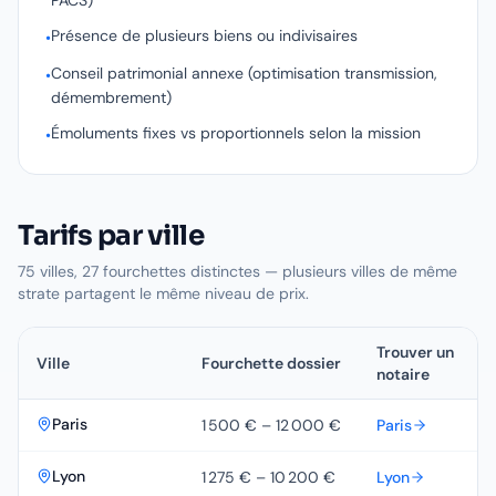
Présence de plusieurs biens ou indivisaires
•
Conseil patrimonial annexe (optimisation transmission,
•
démembrement)
Émoluments fixes vs proportionnels selon la mission
•
Tarifs par ville
75
villes,
27
fourchettes distinctes — plusieurs villes de même
strate partagent le même niveau de prix.
Fourchettes tarifaires d'un
notaire
par ville, en
dossier
Trouver un
Ville
Fourchette
dossier
notaire
Paris
1 500 €
–
12 000 €
Paris
Lyon
1 275 €
–
10 200 €
Lyon