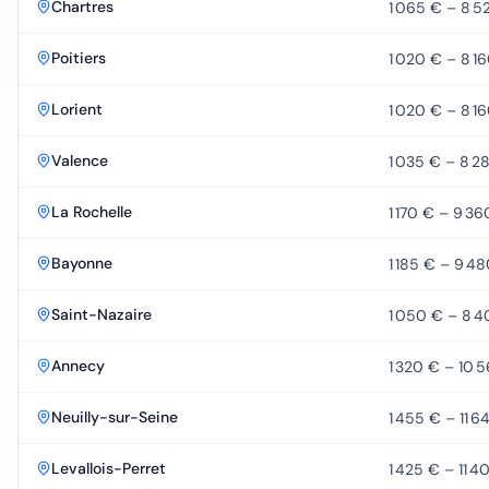
Chartres
1 065 €
–
8 5
Poitiers
1 020 €
–
8 1
Lorient
1 020 €
–
8 1
Valence
1 035 €
–
8 2
La Rochelle
1 170 €
–
9 36
Bayonne
1 185 €
–
9 48
Saint-Nazaire
1 050 €
–
8 4
Annecy
1 320 €
–
10 
Neuilly-sur-Seine
1 455 €
–
11 6
Levallois-Perret
1 425 €
–
11 4