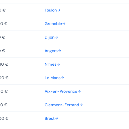
0 €
Toulon
60 €
Grenoble
0 €
Dijon
0 €
Angers
40 €
Nîmes
00 €
Le Mans
40 €
Aix-en-Provence
60 €
Clermont-Ferrand
00 €
Brest