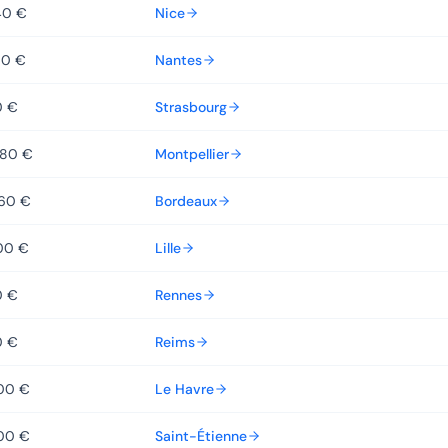
40 €
Nice
60 €
Nantes
0 €
Strasbourg
080 €
Montpellier
560 €
Bordeaux
00 €
Lille
0 €
Rennes
0 €
Reims
00 €
Le Havre
00 €
Saint-Étienne