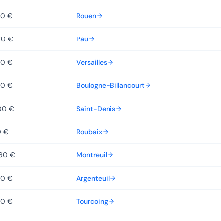
60 €
Rouen
20 €
Pau
20 €
Versailles
00 €
Boulogne-Billancourt
00 €
Saint-Denis
0 €
Roubaix
560 €
Montreuil
40 €
Argenteuil
60 €
Tourcoing