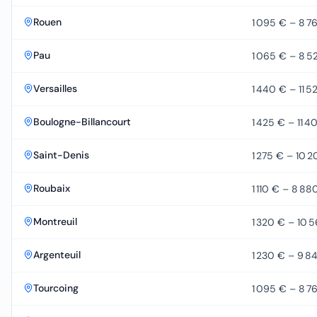
Rouen
1 095 €
–
8 7
Pau
1 065 €
–
8 5
Versailles
1 440 €
–
11 5
Boulogne-Billancourt
1 425 €
–
11 4
Saint-Denis
1 275 €
–
10 2
Roubaix
1 110 €
–
8 88
Montreuil
1 320 €
–
10 
Argenteuil
1 230 €
–
9 8
Tourcoing
1 095 €
–
8 7