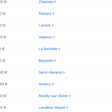
20 €
Chartres
60 €
Poitiers
60 €
Lorient
80 €
Valence
0 €
La Rochelle
0 €
Bayonne
00 €
Saint-Nazaire
560 €
Annecy
40 €
Neuilly-sur-Seine
00 €
Levallois-Perret