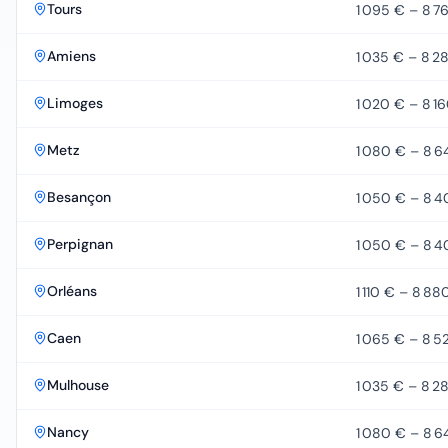
Tours
1 095 €
–
8 7
Amiens
1 035 €
–
8 2
Limoges
1 020 €
–
8 1
Metz
1 080 €
–
8 6
Besançon
1 050 €
–
8 4
Perpignan
1 050 €
–
8 4
Orléans
1 110 €
–
8 88
Caen
1 065 €
–
8 5
Mulhouse
1 035 €
–
8 2
Nancy
1 080 €
–
8 6