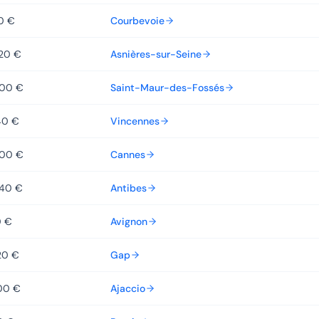
80 €
Courbevoie
320 €
Asnières-sur-Seine
800 €
Saint-Maur-des-Fossés
40 €
Vincennes
800 €
Cannes
440 €
Antibes
0 €
Avignon
20 €
Gap
00 €
Ajaccio