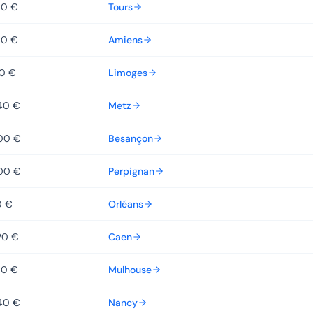
60 €
Tours
80 €
Amiens
60 €
Limoges
40 €
Metz
00 €
Besançon
00 €
Perpignan
0 €
Orléans
20 €
Caen
80 €
Mulhouse
40 €
Nancy