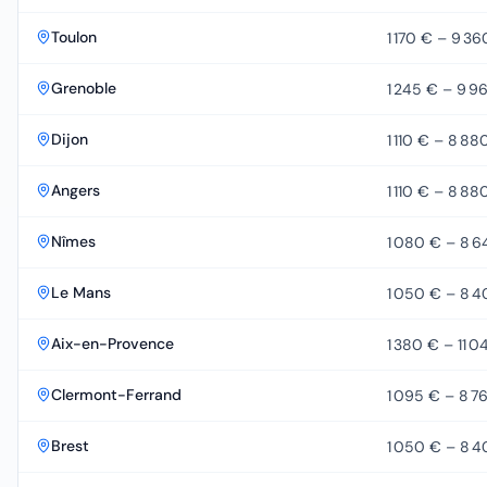
Toulon
1 170 €
–
9 36
Grenoble
1 245 €
–
9 9
Dijon
1 110 €
–
8 88
Angers
1 110 €
–
8 88
Nîmes
1 080 €
–
8 6
Le Mans
1 050 €
–
8 4
Aix-en-Provence
1 380 €
–
11 0
Clermont-Ferrand
1 095 €
–
8 7
Brest
1 050 €
–
8 4