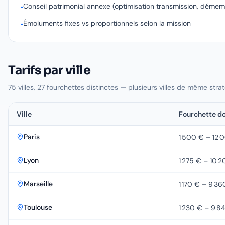
Conseil patrimonial annexe (optimisation transmission, déme
•
Émoluments fixes vs proportionnels selon la mission
•
Tarifs par ville
75
villes,
27
fourchettes distinctes — plusieurs villes de même stra
Ville
Fourchette
do
Fourchettes tarifaires d'un
notaire
par ville, en
dossier
Paris
1 500 €
–
12 
Lyon
1 275 €
–
10 2
Marseille
1 170 €
–
9 36
Toulouse
1 230 €
–
9 8