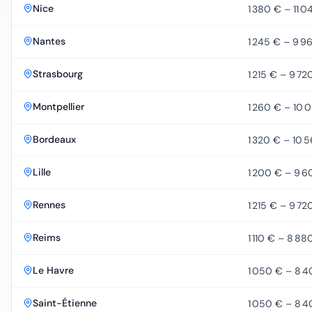
Nice
1 380 €
–
11 0
Nantes
1 245 €
–
9 9
Strasbourg
1 215 €
–
9 72
Montpellier
1 260 €
–
10 
Bordeaux
1 320 €
–
10 
Lille
1 200 €
–
9 6
Rennes
1 215 €
–
9 72
Reims
1 110 €
–
8 88
Le Havre
1 050 €
–
8 4
Saint-Étienne
1 050 €
–
8 4