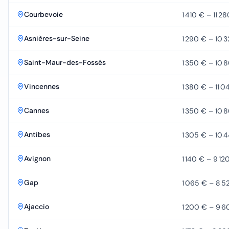
Courbevoie
1 410 €
–
11 2
Asnières-sur-Seine
1 290 €
–
10 
Saint-Maur-des-Fossés
1 350 €
–
10 
Vincennes
1 380 €
–
11 0
Cannes
1 350 €
–
10 
Antibes
1 305 €
–
10 
Avignon
1 140 €
–
9 12
Gap
1 065 €
–
8 5
Ajaccio
1 200 €
–
9 6