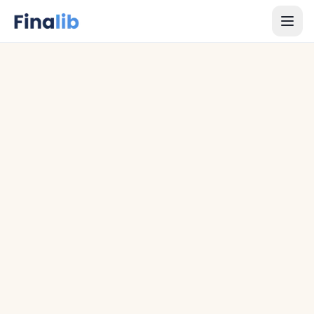
1
/
8